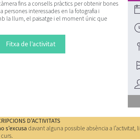
a càmera fins a consells pràctics per obtenir bones
a persones interessades en la fotografia i
b la llum, el paisatge i el moment únic que
Fitxa de l’activitat
RIPCIONS D’ACTIVITATS
no s’excusa
davant alguna possible absència a l’activitat, l
 curs.