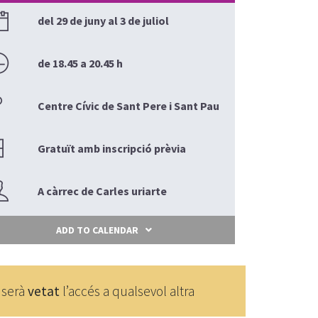
del 29 de juny al 3 de juliol
de 18.45 a 20.45 h
Centre Cívic de Sant Pere i Sant Pau
Gratuït amb inscripció prèvia
A càrrec de Carles uriarte
ADD TO CALENDAR
i serà
vetat
l’accés a qualsevol altra