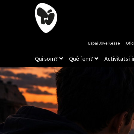
Espai Jove Kesse
Ofic
Qui som?
Què fem?
Activitats i 