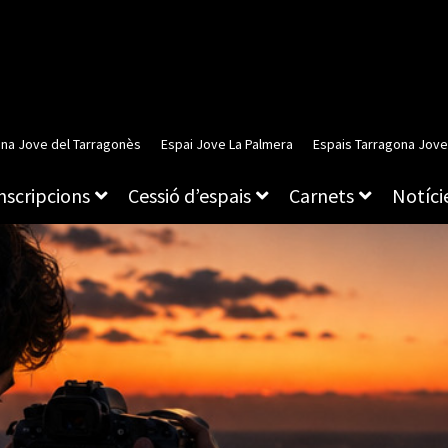
ina Jove del Tarragonès
Espai Jove La Palmera
Espais Tarragona Jove
inscripcions
Cessió d’espais
Carnets
Notície