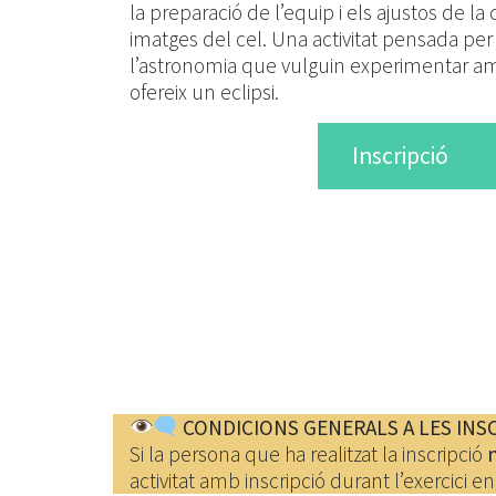
la preparació de l’equip i els ajustos de l
imatges del cel. Una activitat pensada per 
l’astronomia que vulguin experimentar am
ofereix un eclipsi.
Inscripció
CONDICIONS GENERALS A LES INSC
Si la persona que ha realitzat la inscripció
activitat amb inscripció durant l’exercici en