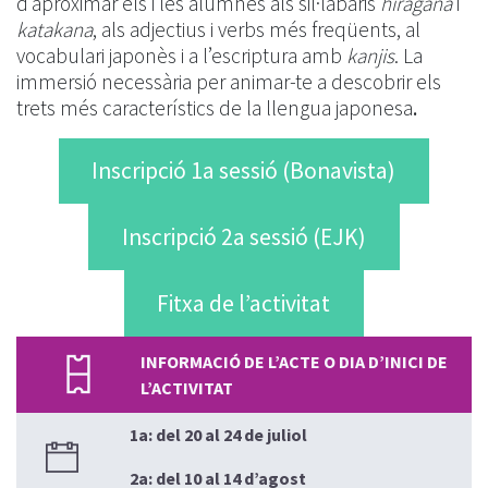
d’aproximar els i les alumnes als sil·labaris
hiragana
i
katakana
, als adjectius i verbs més freqüents, al
vocabulari japonès i a l’escriptura amb
kanjis
. La
immersió necessària per animar-te a descobrir els
trets més característics de la llengua japonesa
.
Inscripció 1a sessió (Bonavista)
Inscripció 2a sessió (EJK)
Fitxa de l’activitat
INFORMACIÓ DE L’ACTE O DIA D’INICI DE
L’ACTIVITAT
1a: del 20 al 24 de juliol
2a: del 10 al 14 d’agost