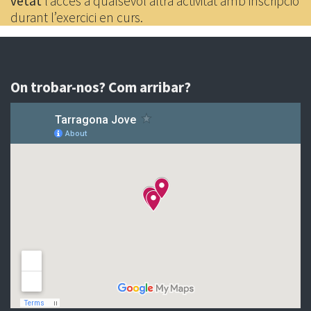
vetat
l’accés a qualsevol altra activitat amb inscripció
durant l’exercici en curs.
On trobar-nos? Com arribar?