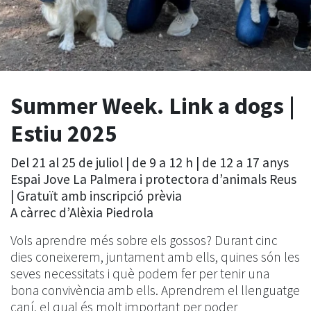
Summer Week. Link a dogs |
Estiu 2025
Del 21 al 25 de juliol | de 9 a 12 h | de 12 a 17 anys
Espai Jove La Palmera i protectora d’animals Reus
| Gratuït amb inscripció prèvia
A càrrec d’Alèxia Piedrola
Vols aprendre més sobre els gossos? Durant cinc
dies coneixerem, juntament amb ells, quines són les
seves necessitats i què podem fer per tenir una
bona convivència amb ells. Aprendrem el llenguatge
caní, el qual és molt important per poder