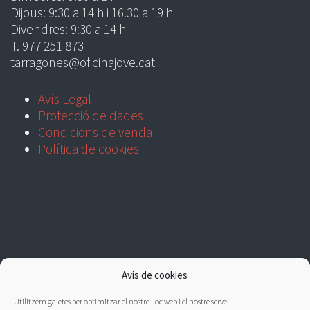
Dijous: 9:30 a 14 h i 16.30 a 19 h
Divendres: 9:30 a 14 h
T. 977 251 873
tarragones@oficinajove.cat
Avís Legal
Protecció de dades
Condicions de venda
Política de cookies
Avís de cookies
Utilitzem galetes per optimitzar el nostre lloc web i el nostre servei.