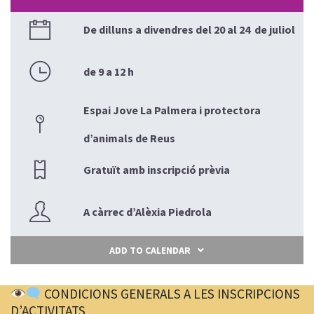
De dilluns a divendres del 20 al 24 de juliol
de 9 a 12 h
Espai Jove La Palmera i protectora
d’animals de Reus
Gratuït amb inscripció prèvia
A càrrec d’Alèxia Piedrola
ADD TO CALENDAR
CONDICIONS GENERALS A LES INSCRIPCIONS
D’ACTIVITATS