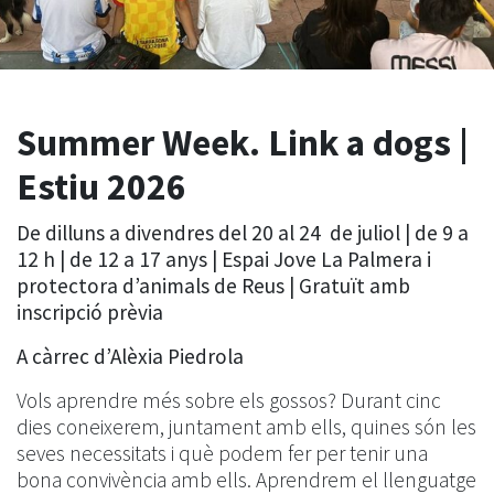
Summer Week. Link a dogs |
Estiu 2026
De dilluns a divendres del 20 al 24 de juliol | de 9 a
12 h | de 12 a 17 anys | Espai Jove La Palmera i
protectora d’animals de Reus | Gratuït amb
inscripció prèvia
A càrrec d’Alèxia Piedrola
Vols aprendre més sobre els gossos? Durant cinc
dies coneixerem, juntament amb ells, quines són les
seves necessitats i què podem fer per tenir una
bona convivència amb ells. Aprendrem el llenguatge