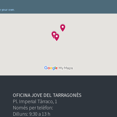
OFICINA JOVE DEL TARRAGONÈS
Pl. Imperial Tàrraco, 1
Només per telèfon:
Dilluns: 9:30 a 13 h