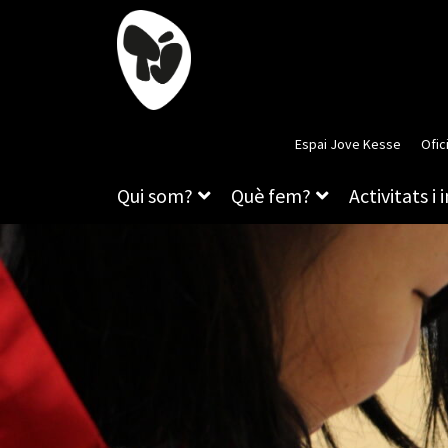
Espai Jove Kesse
Ofic
Qui som?
Què fem?
Activitats i 