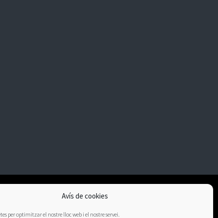
Avís de cookies
es per optimitzar el nostre lloc web i el nostre servei.