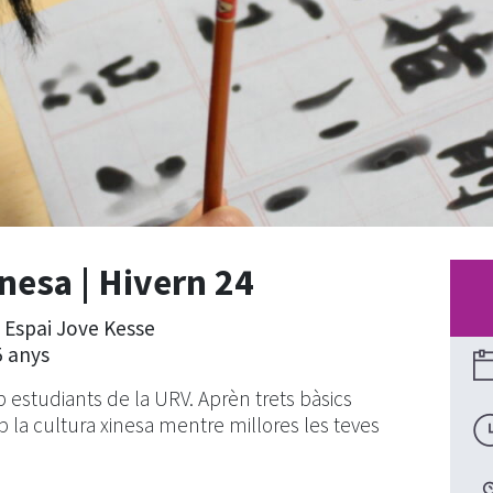
inesa | Hivern 24
| Espai Jove Kesse
5 anys
mb estudiants de la URV. Aprèn trets bàsics
b la cultura xinesa mentre millores les teves