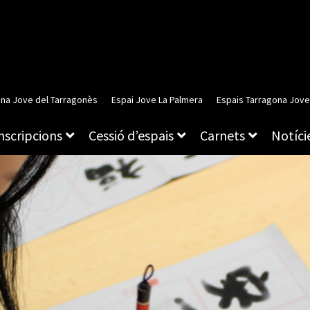
ina Jove del Tarragonès
Espai Jove La Palmera
Espais Tarragona Jove
inscripcions
Cessió d’espais
Carnets
Notície