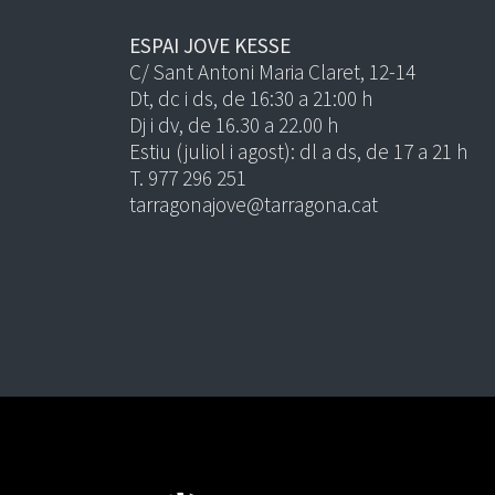
ESPAI JOVE KESSE
C/ Sant Antoni Maria Claret, 12-14
Dt, dc i ds, de 16:30 a 21:00 h
Dj i dv, de 16.30 a 22.00 h
Estiu (juliol i agost): dl a ds, de 17 a 21 h
T. 977 296 251
tarragonajove@tarragona.cat