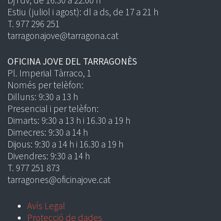
Estiu (juliol i agost): dl a ds, de 17 a 21 h
T. 977 296 251
tarragonajove@tarragona.cat
OFICINA JOVE DEL TARRAGONÈS
Pl. Imperial Tàrraco, 1
Només per telèfon:
Dilluns: 9:30 a 13 h
Presencial i per telèfon:
Dimarts: 9:30 a 13 h i 16.30 a 19 h
Dimecres: 9:30 a 14 h
Dijous: 9:30 a 14 h i 16.30 a 19 h
Divendres: 9:30 a 14 h
T. 977 251 873
tarragones@oficinajove.cat
Avís Legal
Protecció de dades