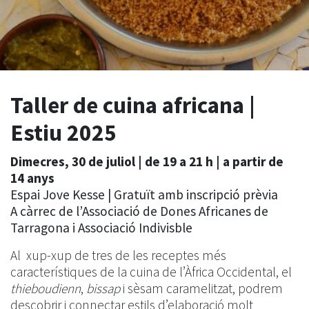
Taller de cuina africana |
Estiu 2025
Dimecres, 30 de juliol | de 19 a 21 h | a partir de
14 anys
Espai Jove Kesse | Gratuït amb inscripció prèvia
A càrrec de l’Associació de Dones Africanes de
Tarragona i Associació Indivisble
Al xup-xup de tres de les receptes més
característiques de la cuina de l’Àfrica Occidental, el
thieboudienn
,
bissap
i sèsam caramelitzat, podrem
descobrir i connectar estils d’elaboració molt