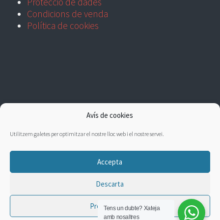
Protecció de dades
Condicions de venda
Política de cookies
Avís de cookies
Utilitzem galetes per optimitzar el nostre lloc web i el nostre servei.
Accepta
Descarta
Preferències
Tens un dubte?
Xateja
amb nosaltres