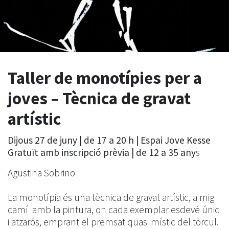
Taller de monotípies per a
joves – Tècnica de gravat
artístic
Dijous 27 de juny | de 17 a 20 h | Espai Jove Kesse
Gratuït amb inscripció prèvia | de 12 a 35 any
s
Agustina Sobrino
La monotípia és una tècnica de gravat artístic, a mig
camí amb la pintura, on cada exemplar esdevé únic
i atzarós, emprant el premsat quasi místic del tòrcul.