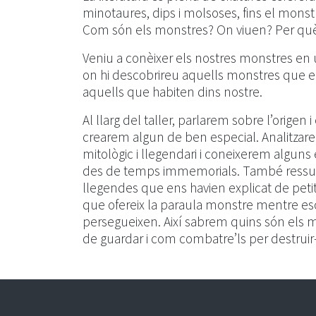
minotaures, dips i molsoses, fins el mons
Com són els monstres? On viuen? Per què
Veniu a conèixer els nostres monstres en u
on hi descobrireu aquells monstres que ens
aquells que habiten dins nostre.
Al llarg del taller, parlarem sobre l’origen
crearem algun de ben especial. Analitza
mitològic i llegendari i coneixerem alguns
des de temps immemorials. També ressusc
llegendes que ens havien explicat de petits
que ofereix la paraula monstre mentre escr
persegueixen. Així sabrem quins són els 
de guardar i com combatre’ls per destruir-