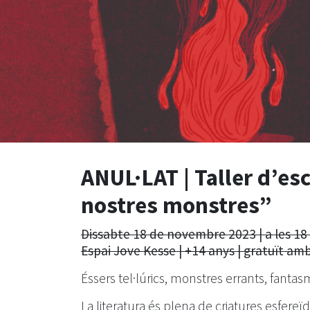
ANUL·LAT | Taller d’esc
nostres monstres”
Dissabte 18 de novembre 2023 | a les 18
Espai Jove Kesse | +14 anys | gratuït amb
Éssers tel·lúrics, monstres errants, fantas
La literatura és plena de criatures esfereï