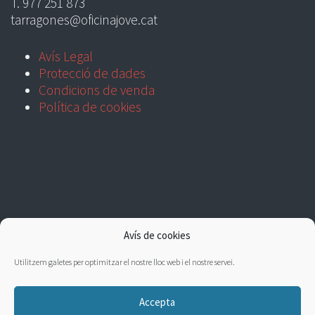
T. 977 251 873
tarragones@oficinajove.cat
Avís Legal
Protecció de dades
Condicions de venda
Política de cookies
Avís de cookies
Utilitzem galetes per optimitzar el nostre lloc web i el nostre servei.
Accepta