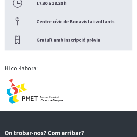
17.30 a 18.30 h
Centre cívic de Bonavista i voltants
Gratuït amb inscripció prèvia
Hi col·labora:
On trobar-nos? Com arribar?