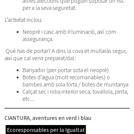
altres afeccions que puguin suposar un risc
per a la seva seguretat.
L’activitat inclou:
Neoprè i casc amb il·luminació, així com
assegurança.
Què has de portar? A dins la cova et mullaràs segur,
així que cal venir preparat/da!:
Banyador (per portar sota el neoprè)
Botes d’aigua (molt recomanables) o
bambes amb sola forta / botes de muntanya
Calçat sec i roba interior seca, tovallola, pinta,
etc…
CIANTURA, aventures en verd i blau
Ecoresponsables per la Igualtat