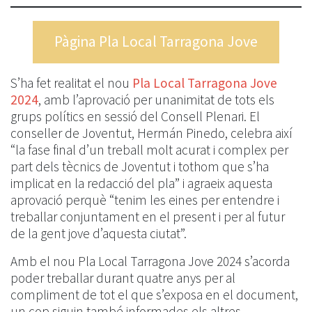
Pàgina Pla Local Tarragona Jove
S’ha fet realitat el nou
Pla Local Tarragona Jove
2024
, amb l’aprovació per unanimitat de tots els
grups polítics en sessió del Consell Plenari. El
conseller de Joventut, Hermán Pinedo, celebra així
“la fase final d’un treball molt acurat i complex per
part dels tècnics de Joventut i tothom que s’ha
implicat en la redacció del pla” i agraeix aquesta
aprovació perquè “tenim les eines per entendre i
treballar conjuntament en el present i per al futur
de la gent jove d’aquesta ciutat”.
Amb el nou Pla Local Tarragona Jove 2024 s’acorda
poder treballar durant quatre anys per al
compliment de tot el que s’exposa en el document,
un cop siguin també informades els altres