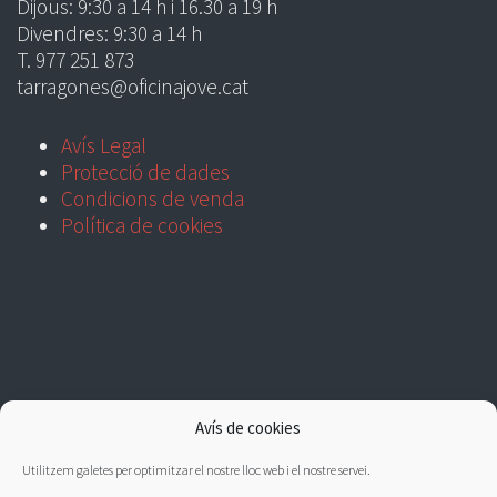
Dijous: 9:30 a 14 h i 16.30 a 19 h
Divendres: 9:30 a 14 h
T. 977 251 873
tarragones@oficinajove.cat
Avís Legal
Protecció de dades
Condicions de venda
Política de cookies
Avís de cookies
Utilitzem galetes per optimitzar el nostre lloc web i el nostre servei.