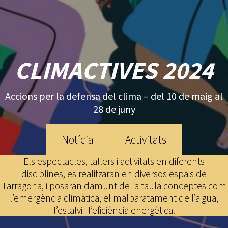
CLIMACTIVES 202
4
Accions per la defensa del clima – del 10 de maig al
28 de juny
Notícia
Activitats
Els espectacles, tallers i activitats en diferents
disciplines, es realitzaran en diversos espais de
Tarragona, i posaran damunt de la taula conceptes com
l’emergència climàtica, el malbaratament de l’aigua,
l’estalvi i l’eficiència energètica.