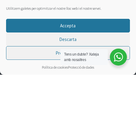
Utilitzem galetes per optimitzar el nostre lloc web i el nostre servei.
Accepta
Descarta
Preferències
Tens un dubte?
Xateja
amb nosaltres
Política de cookies
Protecció de dades
ESPAI JOVE LA PALMERA
Pl. Imperial Tàrraco, 1
T. 977 296 251