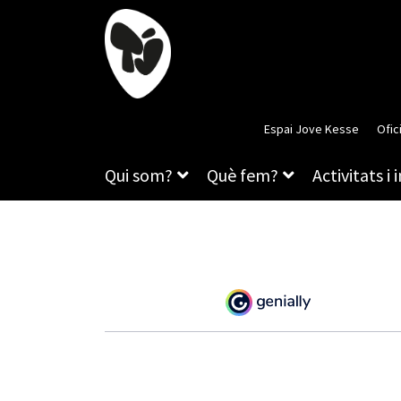
Espai Jove Kesse
Ofic
Qui som?
Què fem?
Activitats i 