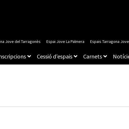
ina Jove del Tarragonès
Espai Jove La Palmera
Espais Tarragona Jove
inscripcions
Cessió d’espais
Carnets
Notície