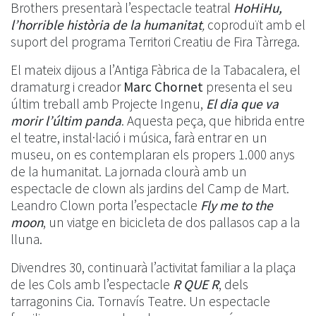
Brothers presentarà l’espectacle teatral
HoHiHu,
l’horrible història de la humanitat
,
coproduït amb el
suport del programa Territori Creatiu de Fira Tàrrega.
El mateix dijous a l’Antiga Fàbrica de la Tabacalera, el
dramaturg i creador
Marc Chornet
presenta el seu
últim treball amb Projecte Ingenu,
El dia que va
morir l’últim panda
. Aquesta peça, que hibrida entre
el teatre, instal·lació i música, farà entrar en un
museu, on es contemplaran els propers 1.000 anys
de la humanitat. La jornada clourà amb un
espectacle de clown als jardins del Camp de Mart.
Leandro Clown porta l’espectacle
Fly me to the
moon
, un viatge en bicicleta de dos pallasos cap a la
lluna.
Divendres 30, continuarà l’activitat familiar a la plaça
de les Cols amb l’espectacle
R QUE R
, dels
tarragonins Cia. Tornavís Teatre. Un espectacle