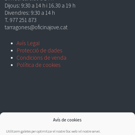
Dijous: 9:30 a 14 h i 16.30 a 19 h
Divendres: 9:30 a 14 h
T. 977 251 873
tarragones@oficinajove.cat
Avís Legal
Protecció de dades
Condicions de venda
Política de cookies
Avís de cookies
Utilitzem galetes per optimitzar el nostre lloc web i el nostre servei.