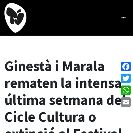
Ginestà i Marala
Face
rematen la intensa
Twitt
última setmana del
What
Cicle Cultura o
Emai