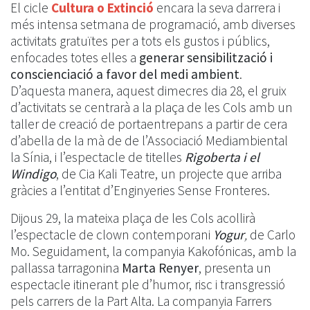
El cicle
Cultura o Extinció
encara la seva darrera i
més intensa setmana de programació, amb diverses
activitats gratuïtes per a tots els gustos i públics,
enfocades totes elles a
generar sensibilització i
conscienciació a favor del medi ambient
.
D’aquesta manera, aquest dimecres dia 28, el gruix
d’activitats se centrarà a la plaça de les Cols amb un
taller de creació de portaentrepans a partir de cera
d’abella de la mà de de l’Associació Mediambiental
la Sínia, i l’espectacle de titelles
Rigoberta i el
Windigo
, de Cia Kali Teatre, un projecte que arriba
gràcies a l’entitat d’Enginyeries Sense Fronteres.
Dijous 29, la mateixa plaça de les Cols acollirà
l’espectacle de clown contemporani
Yogur
,
de Carlo
Mo. Seguidament, la companyia Kakofónicas, amb la
pallassa tarragonina
Marta Renyer
, presenta un
espectacle itinerant ple d’humor, risc i transgressió
pels carrers de la Part Alta. La companyia Farrers