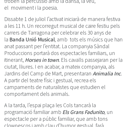
troben la percussió amb la dansa, la veu,
el moviment i la poesia.
Dissabte 1 de juliol l’activat iniciarà de manera festiva
a les 11 h. Un recorregut musical de caire festiu pels
carrers de Tarragona per celebrar els 30 anys de
la
Banda Unió Musical
, amb tots els músics que han
anat passant per l’entitat. La companyia Sàndal
Produccions portarà dos espectacles familiars, un
itinerant,
Horses in town
. Els cavalls passejaran per la
ciutat, lliures. I en acabar, a mateix companyia, als
Jardins del Camp de Mart, presentaran
Animalia Inc
.
A partir del teatre físic i gestual, recrea els
campaments de naturalistes que estudien el
comportament dels animals.
A la tarda, l’espai plaça les Cols tancarà la
programació familiar amb
Els Grans Fadunito
, un
espectacle per a públic familiar, que amb tons
clownescos i amb clau d’humor gestual, farà