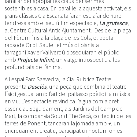
familiar per apropar les claus per ser més
sostenibles a casa. En paral·lel a aquesta activitat, els
grans clàssics Cia Escarlata faran esclafar de riure i
tendresa amb el seu últim espectacle,
La grutesca
,
al Centre Cultural Antic Ajuntament. Des de la plaça
del Fòrum fins a la plaça de les Cols, el poeta i
rapsode Oriol Saule i el músic i pianista
tarragoní Xavier Vallverdú obsequiaran el públic
amb
Projecte Infinit
, un viatge introspectiu a les
profunditats de l’ànima.
A l’espai Parc Saavedra, la Cia. Rubrica Teatre,
presenta
Desclòs
, una peça que combina el teatre
físic i gestual amb l’art del pallasso poètic i la música
en viu. L’espectacle reivindica l’aigua com a dret
essencial. Seguidament, als Jardins del Camp de
Mart, la companyia Sound The Secà, col·lectiu de les
terres de Ponent, tancaran la jornada amb
+
, un
encreuament creatiu, participatiu i nocturn on es