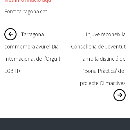
Font: tarragona.cat
Navegació
Tarragona
Injuve reconeix la
d'entrades
commemora avui el Dia
Conselleria de Joventut
Internacional de l’Orgull
amb la distinció de
LGBTI+
‘Bona Pràctica’ del
projecte Climactives