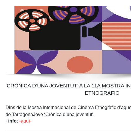
‘CRÓNICA D’UNA JOVENTUT’ A LA 11A MOSTRA 
ETNOGRÀFIC
Dins de la
Mostra Internacional de Cinema Etnogràfic
d’aques
de TarragonaJove
‘Crónica d’una joventut’
.
+info:
-aquí-