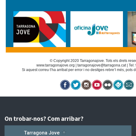
© Copyright 2020 Tarragonajove. Tots els drets reser
www.tarragonajove.org
|
tarragonajove@tarragona.cat
| Tel:
Si aquest correu t’ha arribat per error i no desitges rebre’l més, pots 
On trobar-nos? Com arribar?