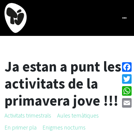
Ja estan a punt les
Face
activitats de la
Twitt
primavera jove !!!
What
Emai
Activitats trimestrals
Aules temàtiques
En primer pla
Enigmes nocturns