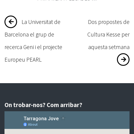
Navegació
La Universitat de
Dos propostes de
d'entrades
Barcelona el grup de
Cultura Kesse per
recerca Geni i el projecte
aquesta setmana
Europeu PEARL
On trobar-nos? Com arribar?