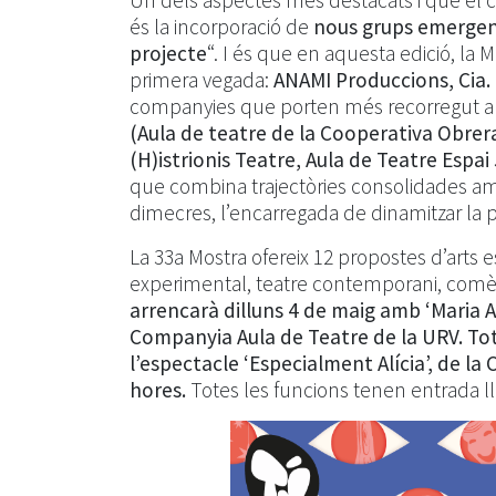
Un dels aspectes més destacats i que el c
és la incorporació de
nous grups emergent
projecte
“. I és que en aquesta edició, l
primera vegada:
ANAMI Produccions, Cia. 
companyies que porten més recorregut a 
(Aula de teatre de la Cooperativa Obrera)
(H)istrionis Teatre, Aula de Teatre Espai 
que combina trajectòries consolidades amb
dimecres, l’encarregada de dinamitzar la pr
La 33a Mostra ofereix 12 propostes d’arts
experimental, teatre contemporani, comèd
arrencarà dilluns 4 de maig amb ‘Maria Au
Companyia Aula de Teatre de la URV. Tot
l’espectacle ‘Especialment Alícia’, de la 
hores.
Totes les funcions tenen entrada lliu