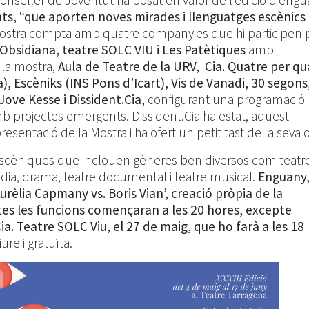
onseller de Joventut ha posat en valor de l’edició d’eng
s, “que aporten noves mirades i llenguatges escènics 
a Mostra compta amb quatre companyies que hi participen 
Obsidiana, teatre SOLC VIU i Les Patètiques
amb
la mostra,
Aula de Teatre de la URV, Cia. Quatre per qu
, Escèniks (INS Pons d’Icart), Vis de Vanadi, 30 segons
Jove Kesse i Dissident.Cia,
configurant una programació 
 projectes emergents. Dissident.Cia ha estat, aquest
esentació de la Mostra i ha ofert un petit tast de la seva 
 escèniques que inclouen gèneres ben diversos com teatr
ia, drama, teatre documental i teatre musical.
Enguany
rèlia Capmany vs. Boris Vian’, creació pròpia de la
es les funcions començaran a les 20 hores, excepte
Cia. Teatre SOLC Viu, el 27 de maig, que ho farà a les 18
re i gratuïta.