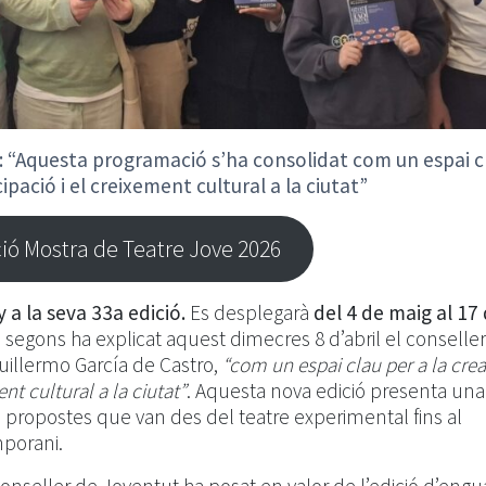
: “Aquesta programació s’ha consolidat com un espai c
cipació i el creixement cultural a la ciutat”
ó Mostra de Teatre Jove 2026
a la seva 33a edició.
Es desplegarà
del 4 de maig al 17
 segons ha explicat aquest dimecres 8 d’abril el conselle
uillermo García de Castro,
“com un espai clau per a la cre
ent cultural a la ciutat”
. Aquesta nova edició presenta una
propostes que van des del teatre experimental fins al
mporani.