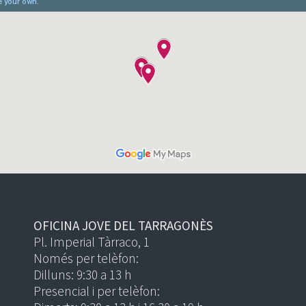
OFICINA JOVE DEL TARRAGONÈS
Pl. Imperial Tàrraco, 1
Només per telèfon:
Dilluns: 9:30 a 13 h
Presencial i per telèfon: