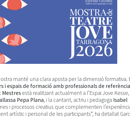
 Mostra manté una clara aposta per la dimensió formativa.
ers i espais de formació amb professionals de referènci
rt Mestres
està realitzant actualment a l’Espai Jove Kesse,
pallassa Pepa Plana
, i la cantant, actriu i pedagoga
Isabel
ines i processos creatius que complementen l’experiènci
 artístic i personal de les participants”, ha detallat Gar