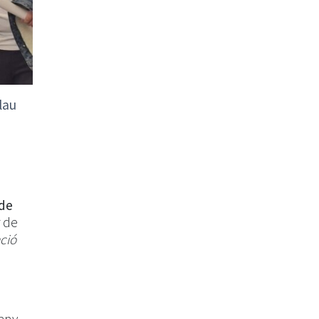
lau
 de
r de
ació