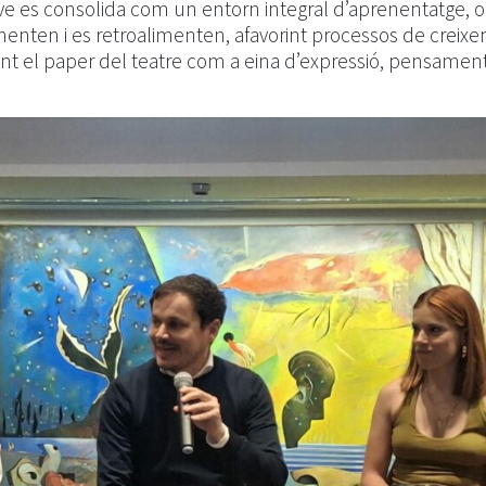
e es consolida com un entorn integral d’aprenentatge, o
menten i es retroalimenten, afavorint processos de creix
rçant el paper del teatre com a eina d’expressió, pensament 