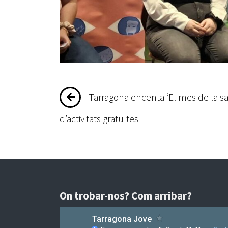
Navegació
Tarragona encenta ‘El mes de la s
d'entrades
d’activitats gratuïtes
On trobar-nos? Com arribar?