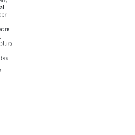
uany
al
per
atre
,
plural
obra.
e
,