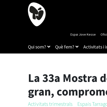
Espai Jove Kesse
Ofic
Qui som?
Què fem?
Activitats i 
La 33a Mostra d
gran, comprome
Activitats trimestrals
Espais Tarra