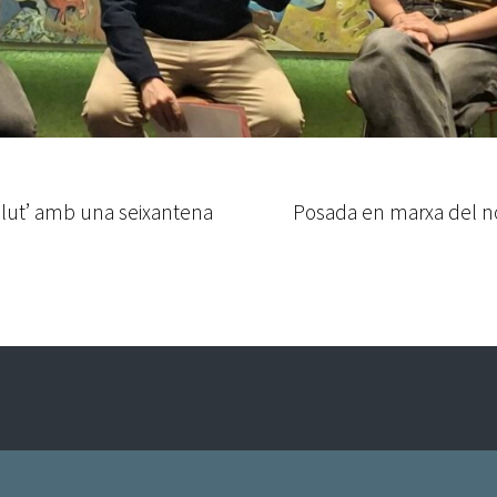
alut’ amb una seixantena
Posada en marxa del no