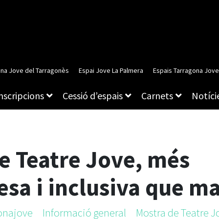
ina Jove del Tarragonès
Espai Jove La Palmera
Espais Tarragona Jove
inscripcions
Cessió d’espais
Carnets
Notície
e Teatre Jove, més
sa i inclusiva que ma
gonajove
Informació general
Mostra de Teatre J