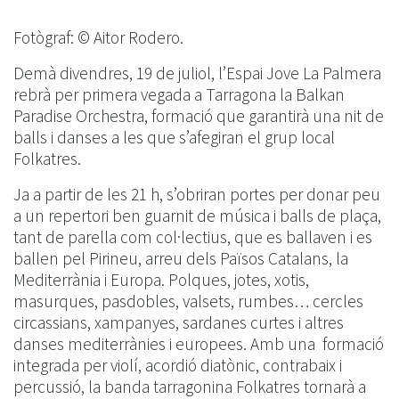
Fotògraf: © Aitor Rodero.
Demà divendres, 19 de juliol, l’Espai Jove La Palmera
rebrà per primera vegada a Tarragona la Balkan
Paradise Orchestra, formació que garantirà una nit de
balls i danses a les que s’afegiran el grup local
Folkatres.
Ja a partir de les 21 h, s’obriran portes per donar peu
a un repertori ben guarnit de música i balls de plaça,
tant de parella com col·lectius, que es ballaven i es
ballen pel Pirineu, arreu dels Països Catalans, la
Mediterrània i Europa. Polques, jotes, xotis,
masurques, pasdobles, valsets, rumbes… cercles
circassians, xampanyes, sardanes curtes i altres
danses mediterrànies i europees. Amb una formació
integrada per violí, acordió diatònic, contrabaix i
percussió, la banda tarragonina Folkatres tornarà a