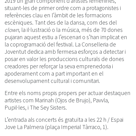
2019 un gran component d’artistes femenines,
situant-les de primer ordre com a protagonistes i
referències clau en l’àmbit de les formacions
escèniques. Tant des de la dansa, com des del
clown
, la il·lustració o la música, més de 70 dones
pujaran aquest estiu a l’escenari o s’han implicat en
la coprogramació del festival. La Conselleria de
Joventut dedica amb fermesa esforços a detectar i
posar en valor les produccions culturals de dones
creadores per reforçar la seva emprenedoria i
apoderament com a part important en el
desenvolupament cultural i comunitari.
Entre els noms propis propers per actuar destaquen
artistes com Marinah (Ojos de Brujo), Pavvla,
Pupil·les, i The Sey Sisters.
L’entrada als concerts és gratuïta a les 22 h / Espai
Jove La Palmera (plaça Imperial Tàrraco, 1).