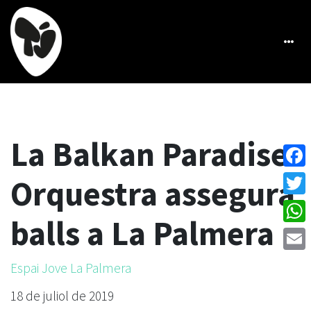
La Balkan Paradise
Face
Orquestra assegura
Twitt
balls a La Palmera
What
Emai
Espai Jove La Palmera
18 de juliol de 2019