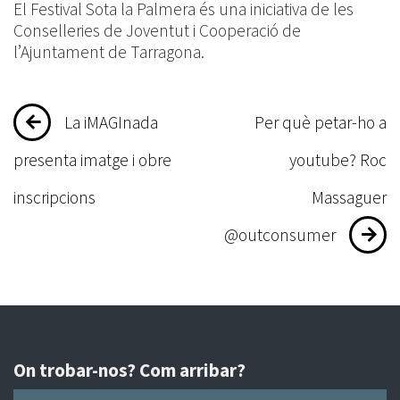
El Festival Sota la Palmera és una iniciativa de les
Conselleries de Joventut i Cooperació de
l’Ajuntament de Tarragona.
Navegació
La iMAGInada
Per què petar-ho a
d'entrades
presenta imatge i obre
youtube? Roc
inscripcions
Massaguer
@outconsumer
On trobar-nos? Com arribar?