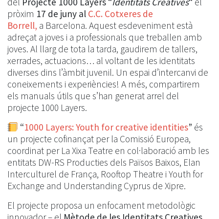
del
Projecte 1000 Layers “
Identitats Creatives
“
el
pròxim
17 de juny al
C.C. Cotxeres de
Borrell,
a Barcelona. Aquest esdeveniment està
adreçat a joves i a professionals que treballen amb
joves. Al llarg de tota la tarda, gaudirem de tallers,
xerrades, actuacions… al voltant de les identitats
diverses dins l’àmbit juvenil. Un espai d’intercanvi de
coneixements i experiències! A més, compartirem
els manuals útils que s’han generat arrel del
projecte 1000 Layers.
“
1000 Layers: Youth for creative identities
”
és
un projecte cofinançat per la Comissió Europea,
coordinat per La Xixa Teatre en col·laboració amb les
entitats DW-RS Producties dels Països Baixos, Elan
Interculturel de França, Rooftop Theatre i Youth for
Exchange and Understanding Cyprus de Xipre.
El projecte proposa un enfocament metodològic
innovador – el
Mètode de les Identitats Creatives