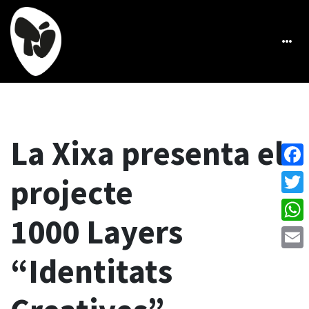
La Xixa presenta el
Face
projecte
Twitt
1000 Layers
What
“Identitats
Emai