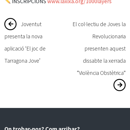
️ INSCRIPCIONS
www.laxixa.org/1000layers
Navegació
Joventut
El col·lectiu de Joves la
d'entrades
presenta la nova
Revolucionaria
aplicació ‘El joc de
presenten aquest
Tarragona Jove’
dissabte la xerrada
“Violència Obstètrica”
On trobar-nos? Com arribar?