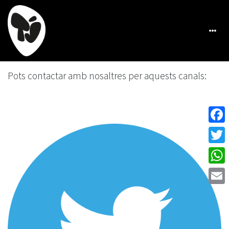
Pots contactar amb nosaltres per aquests canals:
Face
Twitt
What
Emai