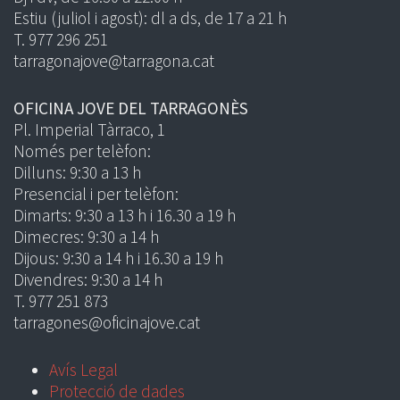
Estiu (juliol i agost): dl a ds, de 17 a 21 h
T. 977 296 251
tarragonajove@tarragona.cat
OFICINA JOVE DEL TARRAGONÈS
Pl. Imperial Tàrraco, 1
Només per telèfon:
Dilluns: 9:30 a 13 h
Presencial i per telèfon:
Dimarts: 9:30 a 13 h i 16.30 a 19 h
Dimecres: 9:30 a 14 h
Dijous: 9:30 a 14 h i 16.30 a 19 h
Divendres: 9:30 a 14 h
T. 977 251 873
tarragones@oficinajove.cat
Avís Legal
Protecció de dades