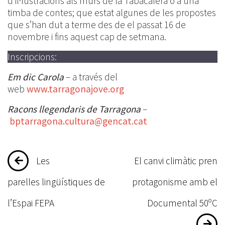
d’il·lustracions als murs de la Tabacalera o a una
timba de contes; que estat algunes de les propostes
que s’han dut a terme des de el passat 16 de
novembre i fins aquest cap de setmana.
Inscripcions:
Em dic Carola
– a través del
web
www.tarragonajove.org
Racons llegendaris de Tarragona
–
bptarragona.cultura@gencat.cat
Navegació
Les
El canvi climàtic pren
d'entrades
parelles lingüístiques de
protagonisme amb el
l’Espai FEPA
Documental 50ºC