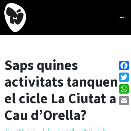
Saps quines
Face
activitats tanquen
Twitt
el cicle La Ciutat a
What
Cau d’Orella?
Emai
Informació joventut
La ciutat a cau d'orella