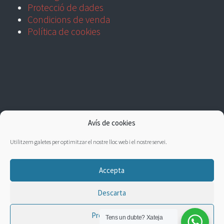
Protecció de dades
Condicions de venda
Política de cookies
Avís de cookies
Utilitzem galetes per optimitzar el nostre lloc web i el nostre servei.
Accepta
Descarta
Preferències
Tens un dubte?
Xateja