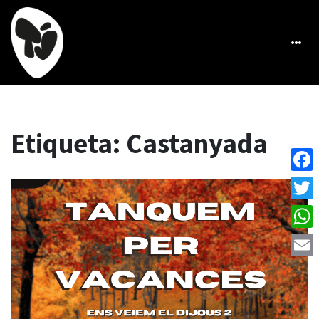
Etiqueta:
Castanyada
Face
Twitt
What
Emai