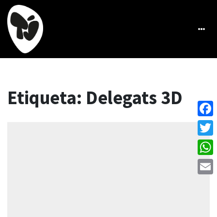
Etiqueta:
Delegats 3D
Face
Twitt
What
Emai