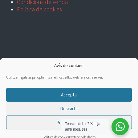
Condicions de venda
Política de cookies
Avís de cookies
Utilitzem galetes per optimitzar el nostre lloc web i el nostre servei.
Accepta
Descarta
Preferències
Tens un dubte?
Xateja
amb nosaltres
Política de cookies
Protecció de dades