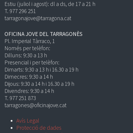
Estiu (juliol i agost): dl a ds, de 17 a 21 h
T. 977 296 251
tarragonajove@tarragona.cat
OFICINA JOVE DEL TARRAGONÈS
Pl. Imperial Tàrraco, 1
Només per telèfon:
Dilluns: 9:30 a 13 h
Presencial i per telèfon:
Dimarts: 9:30 a 13 h i 16.30 a 19 h
Dimecres: 9:30 a 14 h
Dijous: 9:30 a 14 h i 16.30 a 19 h
Divendres: 9:30 a 14 h
T. 977 251 873
tarragones@oficinajove.cat
Avís Legal
Protecció de dades