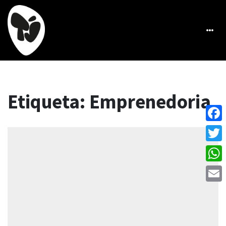
Etiqueta:
Emprenedoria
Face
Twitt
What
Emai