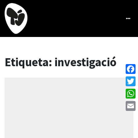
Etiqueta:
investigació
Face
Twitt
What
Emai