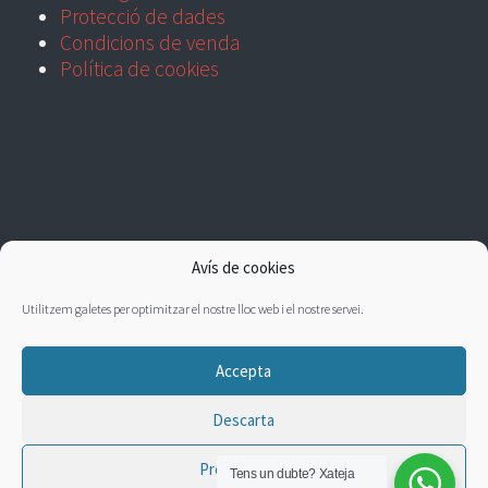
Protecció de dades
Condicions de venda
Política de cookies
Avís de cookies
Utilitzem galetes per optimitzar el nostre lloc web i el nostre servei.
Accepta
Descarta
Preferències
Tens un dubte?
Xateja