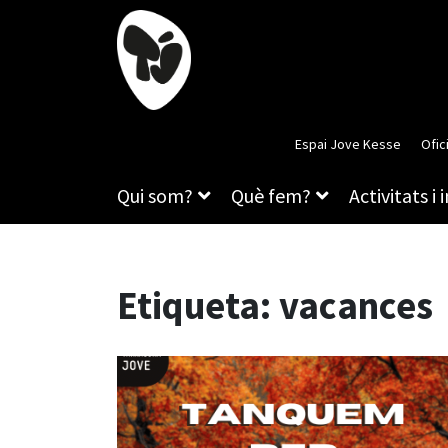
Espai Jove Kesse
Ofic
Qui som?
Què fem?
Activitats i 
Etiqueta:
vacances