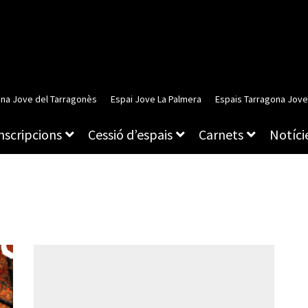
ina Jove del Tarragonès
Espai Jove La Palmera
Espais Tarragona Jove
inscripcions
Cessió d’espais
Carnets
Notície