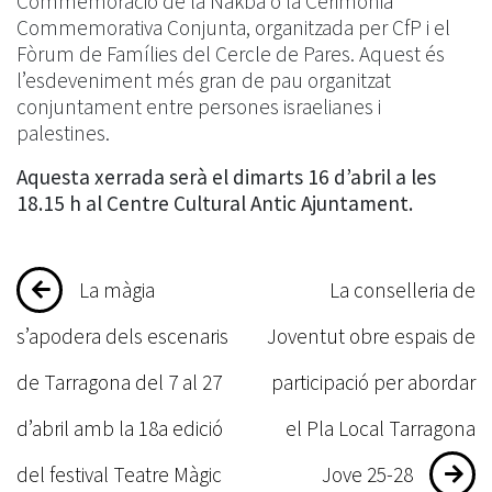
Commemoració de la Nakba o la Cerimònia
Commemorativa Conjunta, organitzada per CfP i el
Fòrum de Famílies del Cercle de Pares. Aquest és
l’esdeveniment més gran de pau organitzat
conjuntament entre persones israelianes i
palestines.
Aquesta xerrada serà el dimarts 16 d’abril a les
18.15 h al Centre Cultural Antic Ajuntament.
Navegació
La màgia
La conselleria de
d'entrades
s’apodera dels escenaris
Joventut obre espais de
de Tarragona del 7 al 27
participació per abordar
d’abril amb la 18a edició
el Pla Local Tarragona
del festival Teatre Màgic
Jove 25-28