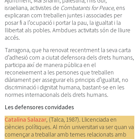
Ajuntment, Mai Shanin, palestina, i Iris Gur,
israeliana, activistes de
Combatants for Peace
, ens
explicaran com treballen juntes i associades per
posar fi a l’ocupació i portar la pau, la igualtat i la
llibertat als pobles. Ambdues activitats són de lliure
accés.
Tarragona, que ha renovat recentment la seva carta
d’adhesió com a ciutat defensora dels drets humans,
participa així de manera pública en el
reconeixement a les persones que treballen
diàriament per assegurar els principis d’igualtat, no
discriminació i dignitat humana, bastant-se en les
normes internacionals dels drets humans.
Les defensores convidades
Catalina Salazar
, (Talca, 1987). Llicenciada en
ciències polítiques. Al món universitari va ser quan va
començar a treballar amb temes relacionats amb