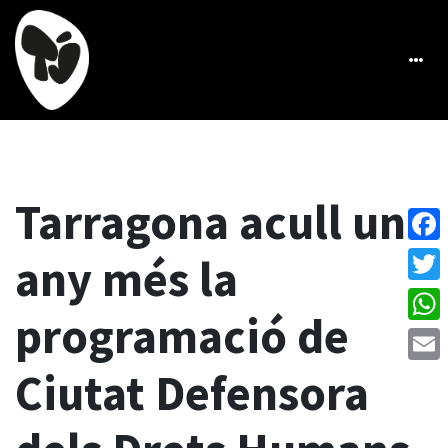
Tarragona acull un
Face
any més la
Twitt
programació de
What
Ciutat Defensora
Emai