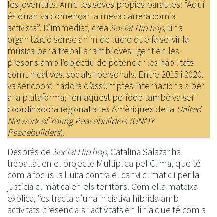
les joventuts. Amb les seves pròpies paraules: “Aquí
és quan va començar la meva carrera com a
activista”. D’immediat, crea
Social Hip hop
, una
organització sense ànim de lucre que fa servir la
música per a treballar amb joves i gent en les
presons amb l’objectiu de potenciar les habilitats
comunicatives, socials i personals. Entre 2015 i 2020,
va ser coordinadora d’assumptes internacionals per
a la plataforma; i en aquest període també va ser
coordinadora regional a les Amèriques de la
United
Network of Young Peacebuilders (UNOY
Peacebuilders
).
Després de
Social Hip hop
, Catalina Salazar ha
treballat en el projecte Multiplica pel Clima, que té
com a focus la lluita contra el canvi climàtic i per la
justícia climàtica en els territoris. Com ella mateixa
explica, “es tracta d’una iniciativa híbrida amb
activitats presencials i activitats en línia que té com a