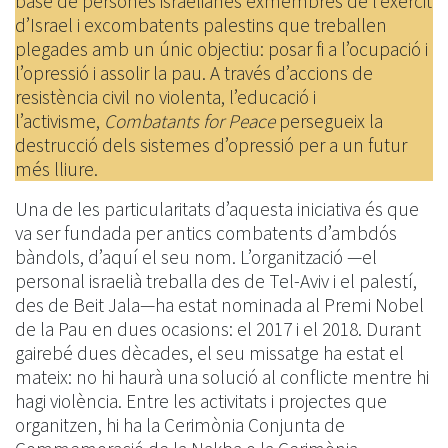
base de persones israelianes exmembres de l’exèrcit
d’Israel i excombatents palestins que treballen
plegades amb un únic objectiu: posar fi a l’ocupació i
l’opressió i assolir la pau. A través d’accions de
resistència civil no violenta, l’educació i
l’activisme,
Combatants for Peace
persegueix la
destrucció dels sistemes d’opressió per a un futur
més lliure.
Una de les particularitats d’aquesta iniciativa és que
va ser fundada per antics combatents d’ambdós
bàndols, d’aquí el seu nom. L’organització —el
personal israelià treballa des de Tel-Aviv i el palestí,
des de Beit Jala—ha estat nominada al Premi Nobel
de la Pau en dues ocasions: el 2017 i el 2018. Durant
gairebé dues dècades, el seu missatge ha estat el
mateix: no hi haurà una solució al conflicte mentre hi
hagi violència. Entre les activitats i projectes que
organitzen, hi ha la Cerimònia Conjunta de