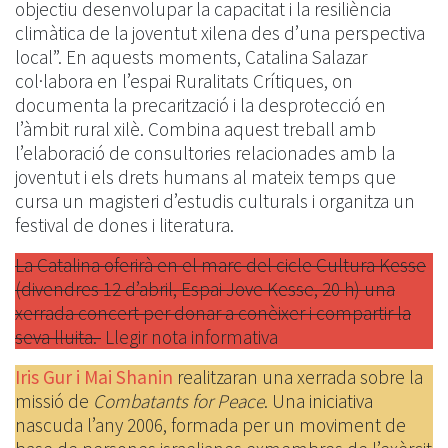
objectiu desenvolupar la capacitat i la resiliència
climàtica de la joventut xilena des d’una perspectiva
local”. En aquests moments, Catalina Salazar
col·labora en l’espai Ruralitats Crítiques, on
documenta la precarització i la desprotecció en
l’àmbit rural xilè. Combina aquest treball amb
l’elaboració de consultories relacionades amb la
joventut i els drets humans al mateix temps que
cursa un magisteri d’estudis culturals i organitza un
festival de dones i literatura.
La Catalina oferirà en el marc del cicle Cultura Kesse
(divendres 12 d’abril, Espai Jove Kesse, 20 h) una
xerrada concert per donar a conèixer i compartir la
seva lluita. ​
Llegir nota informativa
Iris Gur i Mai Shanin
realitzaran una xerrada sobre la
missió de
Combatants for Peace
. Una iniciativa
nascuda l’any 2006, formada per un moviment de