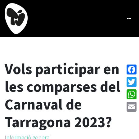
Vols participar en
Face
les comparses del
Twitt
Carnaval de
What
Tarragona 2023?
Emai
Informació general