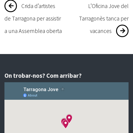
Navegació
Crida d’artistes
L’Oficina Jove del
d'entrades
de Tarragona per assistir
Tarragonès tanca per
a una Assemblea oberta
vacances
On trobar-nos? Com arribar?