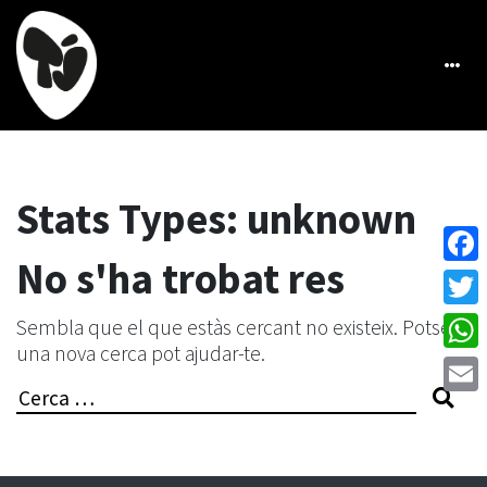
Stats Types:
unknown
No s'ha trobat res
Face
Twitt
Sembla que el que estàs cercant no existeix. Potser
una nova cerca pot ajudar-te.
What
Search
Emai