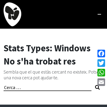
Stats Types:
Windows
No s'ha trobat res
Face
Twitt
Sembla que el que estàs cercant no existeix. Potser
una nova cerca pot ajudar-te.
What
Search
Emai