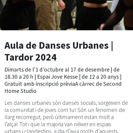
Aula de Danses Urbanes |
Tardor 2024
Dimarts de l’1 d’octubre al 17 de desembre | de
18.30 a 20 h | Espai Jove Kesse | de 12 a 20 anys |
Gratuït amb inscripció prèvia
A càrrec de Second
Home Studio
Les danses urbanes són danses socials, sorgeixen de
la comunitat i de joves com tu! Són un fenomen de
llarg recorregut, però últimament estan molt a
l’alça! Tot i que la majoria van néixer en espais
urbans i clandestins, a dia d’avui molts d’aquests