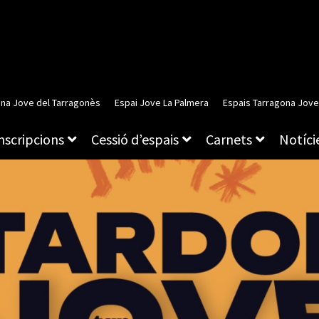
ina Jove del Tarragonès
Espai Jove La Palmera
Espais Tarragona Jove
inscripcions
Cessió d’espais
Carnets
Notície