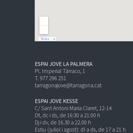
ESPAI JOVE LA PALMERA
Pl. Imperial Tàrraco, 1
T. 977 296 251
tarragonajove@tarragona.cat
ESPAI JOVE KESSE
C/ Sant Antoni Maria Claret, 12-14
Dt, dc i ds, de 16:30 a 21:00 h
Dj i dv, de 16.30 a 22.00 h
Estiu (juliol i agost): dl a ds, de 17 a 21 h