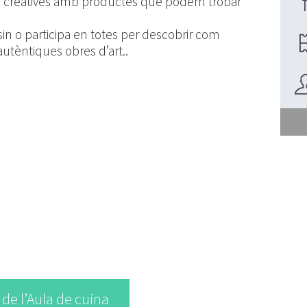
es creatives amb productes que podem trobar
sin o participa en totes per descobrir com
autèntiques obres d’art..
s de l’Aula de cuina