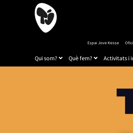
Espai Jove Kesse
Ofic
Qui som?
Què fem?
Activitats i 