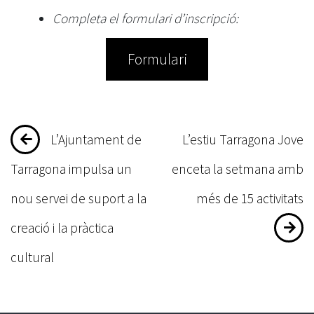
Completa el formulari d’inscripció:
Formulari
Navegació
L’Ajuntament de
L’estiu Tarragona Jove
d'entrades
Tarragona impulsa un
enceta la setmana amb
nou servei de suport a la
més de 15 activitats
creació i la pràctica
cultural