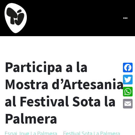
Participa a la
Face
Mostra d’Artesania
Twitt
al Festival Sota la
What
Palmera
Emai
Espai Jove La Palmera
Festival Sota La Palmera