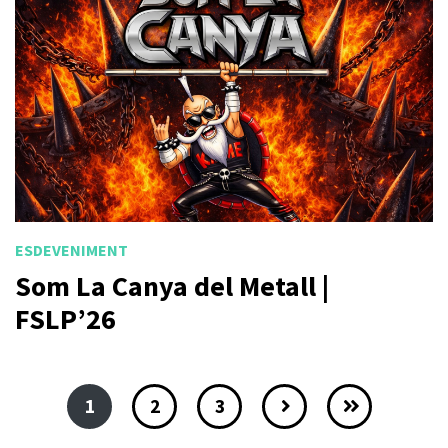
ESDEVENIMENT
Som La Canya del Metall |
FSLP’26
1
2
3