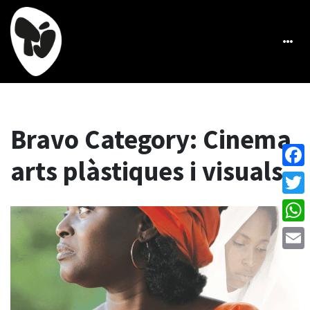
Bravo Category:
Cinema,
arts plàstiques i visuals
Face
Twitt
What
Emai