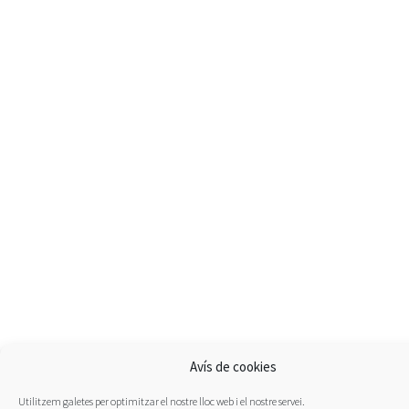
Avís de cookies
Utilitzem galetes per optimitzar el nostre lloc web i el nostre servei.