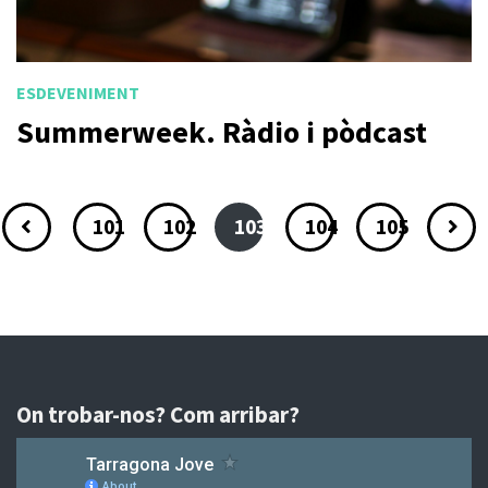
ESDEVENIMENT
Summerweek. Ràdio i pòdcast
101
102
103
104
105
On trobar-nos? Com arribar?