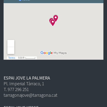
ESPAI JOVE LA PALMERA
Pl. Imperial Tàrraco, 1
T. 977 296 251
tarragonajove@tarragona.cat