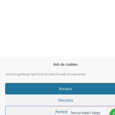
Avís de cookies
Utilitzem galetes per optimitzar el nostre lloc web i el nostre servei.
Accepta
Descarta
Preferències
Tens un dubte?
Xateja