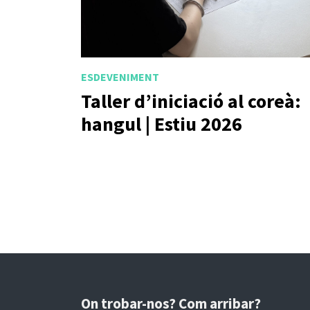
ESDEVENIMENT
Taller d’iniciació al coreà:
hangul | Estiu 2026
On trobar-nos? Com arribar?