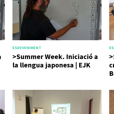
ESDEVENIMENT
ES
a
>Summer Week. Iniciació a
>
la llengua japonesa | EJK
c
B