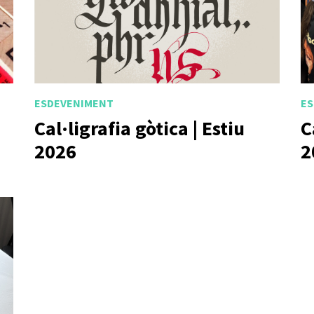
ESDEVENIMENT
ES
Cal·ligrafia gòtica | Estiu
C
2026
2