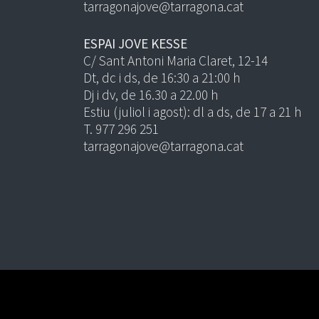
tarragonajove@tarragona.cat
ESPAI JOVE KESSE
C/ Sant Antoni Maria Claret, 12-14
Dt, dc i ds, de 16:30 a 21:00 h
Dj i dv, de 16.30 a 22.00 h
Estiu (juliol i agost): dl a ds, de 17 a 21 h
T. 977 296 251
tarragonajove@tarragona.cat