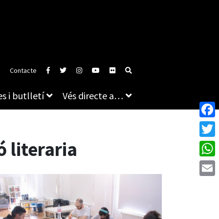
Contacte
s i butlletí
Vés directe a…
Face
 literaria
Twitt
What
Emai