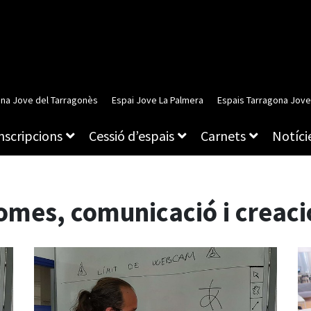
ina Jove del Tarragonès
Espai Jove La Palmera
Espais Tarragona Jove
inscripcions
Cessió d’espais
Carnets
Notície
omes, comunicació i creació