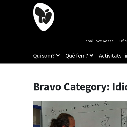
Espai Jove Kesse
Ofic
Qui som?
Què fem?
Activitats i 
Bravo Category:
Idi