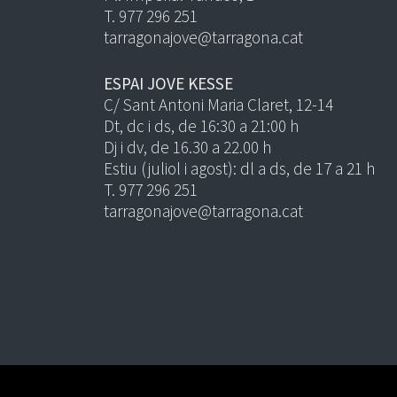
T. 977 296 251
tarragonajove@tarragona.cat
ESPAI JOVE KESSE
C/ Sant Antoni Maria Claret, 12-14
Dt, dc i ds, de 16:30 a 21:00 h
Dj i dv, de 16.30 a 22.00 h
Estiu (juliol i agost): dl a ds, de 17 a 21 h
T. 977 296 251
tarragonajove@tarragona.cat