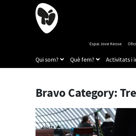
Espai Jove Kesse
Ofic
Qui som?
Què fem?
Activitats i 
Bravo Category:
Tre