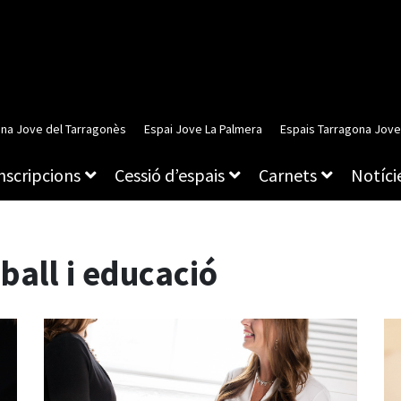
ina Jove del Tarragonès
Espai Jove La Palmera
Espais Tarragona Jove
inscripcions
Cessió d’espais
Carnets
Notície
ball i educació