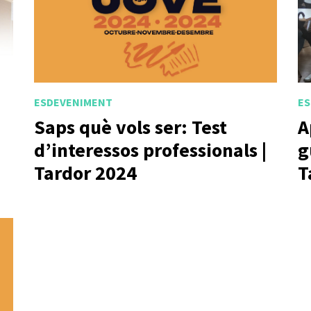
ESDEVENIMENT
ES
Saps què vols ser: Test
A
d’interessos professionals |
g
Tardor 2024
T