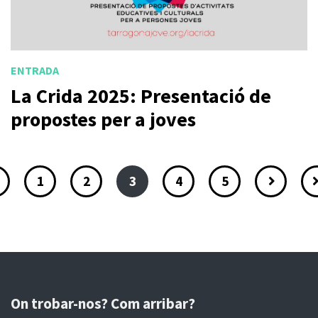
ENTRADA
La Crida 2025: Presentació de
propostes per a joves
1
2
3
4
5
On trobar-nos? Com arribar?