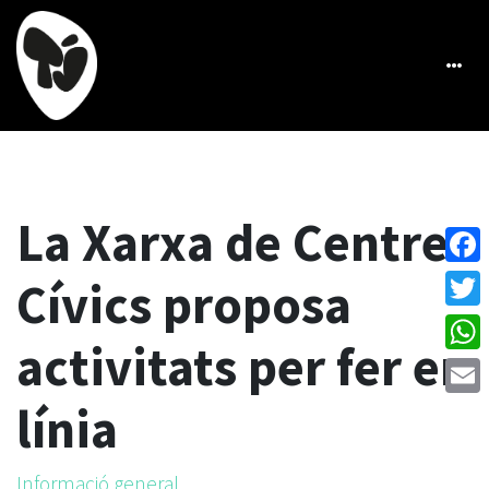
La Xarxa de Centres
Face
Cívics proposa
Twitt
activitats per fer en
What
línia
Emai
Informació general