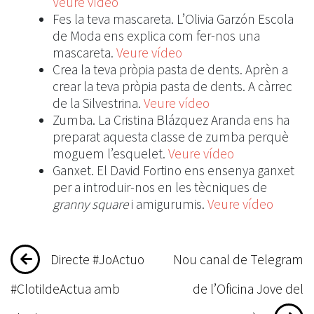
Veure vídeo
Fes la teva mascareta. L’Olivia Garzón Escola
de Moda ens explica com fer-nos una
mascareta.
Veure vídeo
Crea la teva pròpia pasta de dents. Aprèn a
crear la teva pròpia pasta de dents. A càrrec
de la Silvestrina.
Veure vídeo
Zumba. La Cristina Blázquez Aranda ens ha
preparat aquesta classe de zumba perquè
moguem l’esquelet.
Veure vídeo
Ganxet. El David Fortino ens ensenya ganxet
per a introduir-nos en les tècniques de
granny square
i amigurumis.
Veure vídeo
Navegació
Directe #JoActuo
Nou canal de Telegram
d'entrades
#ClotildeActua amb
de l’Oficina Jove del