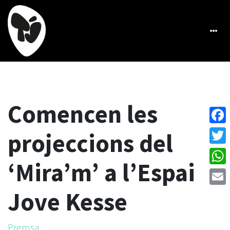
Comencen les
Face
projeccions del
Twitt
‘Mira’m’ a l’Espai
What
Jove Kesse
Emai
Premsa