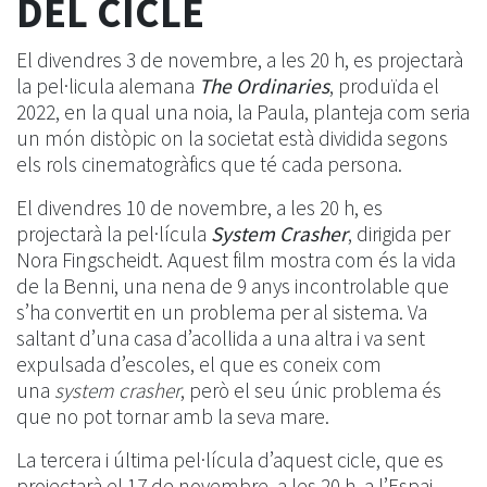
DEL CICLE
El divendres 3 de novembre, a les 20 h, es projectarà
la pel·licula alemana
The Ordinaries
, produïda el
2022, en la qual una noia, la Paula, planteja com seria
un món distòpic on la societat està dividida segons
els rols cinematogràfics que té cada persona.
El divendres 10 de novembre, a les 20 h, es
projectarà la pel·lícula
System Crasher
, dirigida per
Nora Fingscheidt. Aquest film mostra com és la vida
de la Benni, una nena de 9 anys incontrolable que
s’ha convertit en un problema per al sistema. Va
saltant d’una casa d’acollida a una altra i va sent
expulsada d’escoles, el que es coneix com
una
system crasher
, però el seu únic problema és
que no pot tornar amb la seva mare.
La tercera i última pel·lícula d’aquest cicle, que es
projectarà el 17 de novembre, a les 20 h, a l’Espai