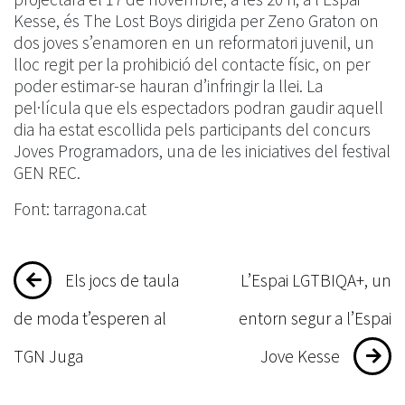
Kesse, és The Lost Boys dirigida per Zeno Graton on
dos joves s’enamoren en un reformatori juvenil, un
lloc regit per la prohibició del contacte físic, on per
poder estimar-se hauran d’infringir la llei. La
pel·lícula que els espectadors podran gaudir aquell
dia ha estat escollida pels participants del concurs
Joves Programadors, una de les iniciatives del festival
GEN REC.
Font: tarragona.cat
Navegació
Els jocs de taula
L’Espai LGTBIQA+, un
d'entrades
de moda t’esperen al
entorn segur a l’Espai
TGN Juga
Jove Kesse