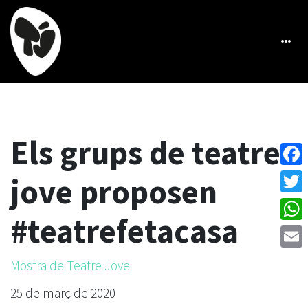
Els grups de teatre
Face
jove proposen
Twitt
#teatrefetacasa
What
Emai
Mostra de Teatre Jove
25 de març de 2020