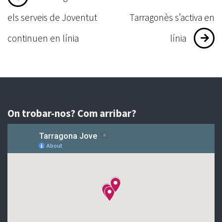
d'entrades
els serveis de Joventut
Tarragonès s’activa en
continuen en línia
línia
On trobar-nos? Com arribar?