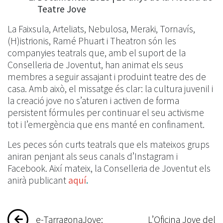
Teatre Jove
La Faixsula, Arteliats, Nebulosa, Meraki, Tornavís,
(H)istrionis, Ramé Phuart i Theatron són les
companyies teatrals que, amb el suport de la
Conselleria de Joventut, han animat els seus
membres a seguir assajant i produint teatre des de
casa. Amb això, el missatge és clar: la cultura juvenil i
la creació jove no s’aturen i activen de forma
persistent fórmules per continuar el seu activisme
tot i l’emergència que ens manté en confinament.
Les peces són curts teatrals que els mateixos grups
aniran penjant als seus canals d’Instagram i
Facebook. Així mateix, la Conselleria de Joventut els
anirà publicant
aquí
.
Navegació
e-TarragonaJove:
L’Oficina Jove del