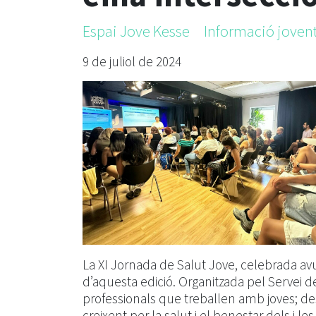
Espai Jove Kesse
Informació joven
9 de juliol de 2024
La XI Jornada de Salut Jove, celebrada avu
d’aquesta edició. Organitzada pel Servei d
professionals que treballen amb joves; des
creixent per la salut i el benestar dels i le