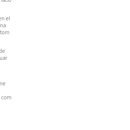
en el
ona
ntorn
 de
nuar
rme
xí com