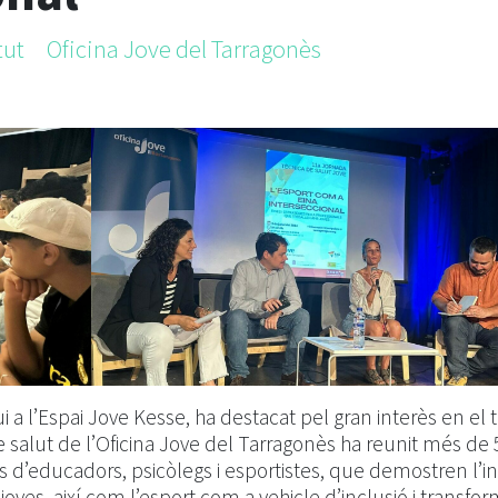
tut
Oficina Jove del Tarragonès
i a l’Espai Jove Kesse, ha destacat pel gran interès en el
e salut de l’Oficina Jove del Tarragonès ha reunit més de 
 d’educadors, psicòlegs i esportistes, que demostren l’i
s joves, així com l’esport com a vehicle d’inclusió i transfo