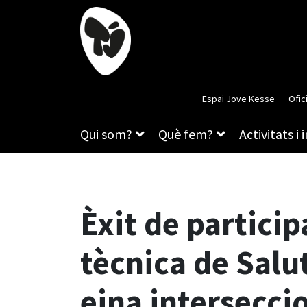
Espai Jove Kesse
Ofic
Qui som?
Què fem?
Activitats i 
Èxit de particip
tècnica de Salu
eina intersecci