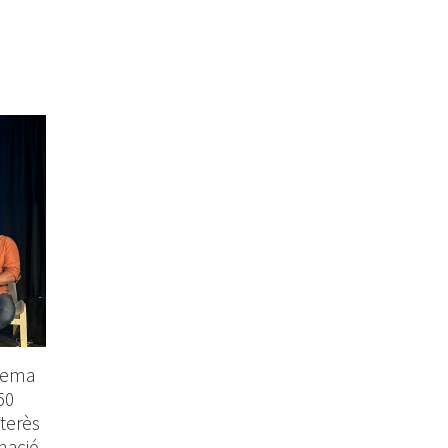
 tema
50
nterès
rmació