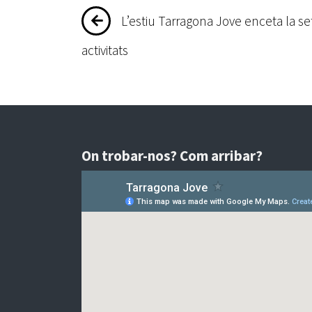
Navegació
L’estiu Tarragona Jove enceta la
d'entrades
activitats
On trobar-nos? Com arribar?