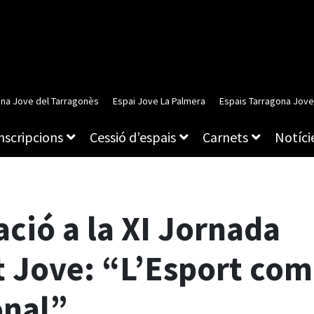
ina Jove del Tarragonès
Espai Jove La Palmera
Espais Tarragona Jove
inscripcions
Cessió d’espais
Carnets
Notície
ació a la XI Jornada
t Jove: “L’Esport com
onal”