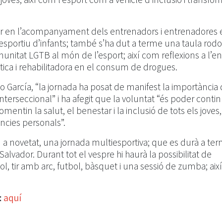
lar en l’acompanyament dels entrenadors i entrenadores 
sportiu d’infants; també s’ha dut a terme una taula rod
nitat LGTB al món de l’esport; així com reflexions a l’e
tica i rehabilitadora en el consum de drogues.
o García, “la jornada ha posat de manifest la importància
terseccional” i ha afegit que la voluntat “és poder conti
fomentin la salut, el benestar i la inclusió de tots els joves,
cies personals”.
m a novetat, una jornada multiesportiva; que es durà a te
Salvador. Durant tot el vespre hi haurà la possibilitat de
l, tir amb arc, futbol, bàsquet i una sessió de zumba; ai
:
aquí