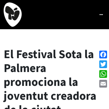
El Festival Sota la
Face
Palmera
Twitt
promociona la
What
joventut creadora
Emai