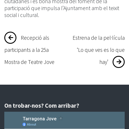
ciutadanes i és bona mostra del foment de la
participació que impulsa l’Ajuntament amb el teixit
social i cultural.
Navegació
Recepció als
Estrena de la pel·lícula
d'entrades
participants a la 25a
‘Lo que ves es lo que
Mostra de Teatre Jove
hay’
On trobar-nos? Com arribar?