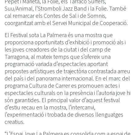
Pepet i Marieta, la Folie, els Tàrraco Surfers,
Suu/Animal, l’Stromboli Jazz Band i la Folie. També
cal remarcar els Contes de Sal i de Somnis,
coorganitzat amb el Servei Municipal de Cooperació.
El Festival sota La Palmera és una mostra que
proporciona oportunitats d’exhibició i promoció als i
les joves creadores de la ciutat i del camp de
Tarragona, al mateix temps que s’ofereix una
programació variada d’espectacles aportant
propostes artístiques de trajectòria contrastada arreu
del país i del panorama internacional. En el marc del
programa Cultura de Carrer es promouen actes i
espectacles culturals on la presència i l’autoria jove hi
són garantides. El principal valor d’aquest festival
d’estiu recau en la mostra, l’intercanvi,
l’experimentació i trobada de diversos llenguatges
creatius.
“L’Espai Jove La Palmera es consolida com a espai de