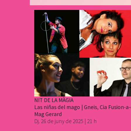
NIT DE LA MÀGIA
Las niñas del mago | Gneis, Cia Fusion-a-
Mag Gerard
Dj. 26 de juny de 2025 | 21 h