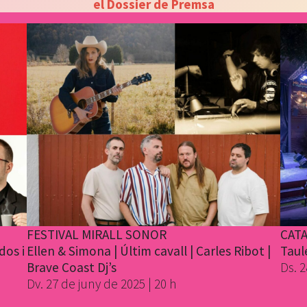
el Dossier de Premsa
FESTIVAL MIRALL SONOR
CAT
dos i
Ellen & Simona | Últim cavall | Carles Ribot |
Taul
Brave Coast Dj’s
Ds. 2
Dv. 27 de juny de 2025 | 20 h