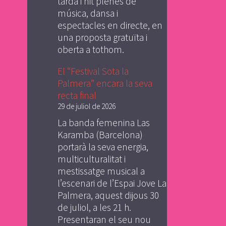
tarda i nit plenes de
música, dansa i
espectacles en directe, en
una proposta gratuïta i
oberta a tothom.
El “Festival Sota la
Palmera” encara la seva
recta final
29 de juliol de 2026
La banda femenina Las
Karamba (Barcelona)
portarà la seva energia,
multiculturalitat i
mestissatge musical a
l’escenari de l’Espai Jove La
Palmera, aquest dijous 30
de juliol, a les 21 h.
Presentaran el seu nou