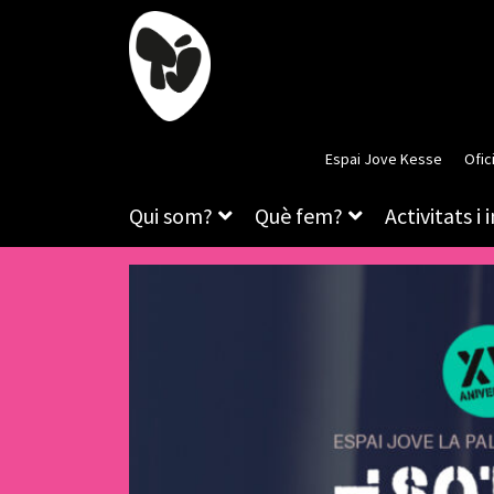
Espai Jove Kesse
Ofic
Qui som?
Què fem?
Activitats i 