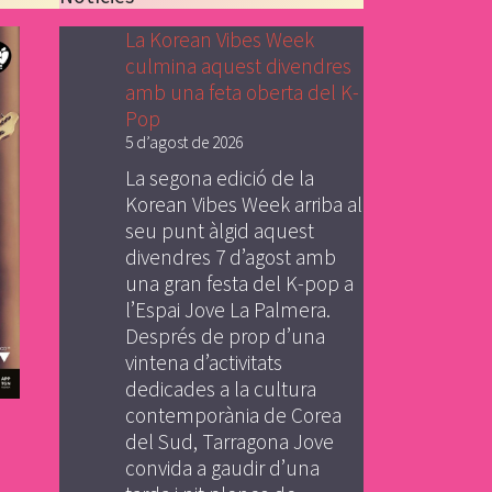
La Korean Vibes Week
culmina aquest divendres
amb una feta oberta del K-
Pop
5 d’agost de 2026
La segona edició de la
Korean Vibes Week arriba al
seu punt àlgid aquest
divendres 7 d’agost amb
una gran festa del K-pop a
l’Espai Jove La Palmera.
Després de prop d’una
vintena d’activitats
dedicades a la cultura
contemporània de Corea
del Sud, Tarragona Jove
convida a gaudir d’una