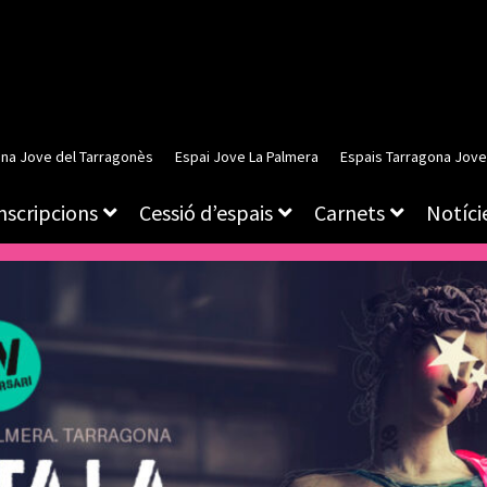
ina Jove del Tarragonès
Espai Jove La Palmera
Espais Tarragona Jove
inscripcions
Cessió d’espais
Carnets
Notície