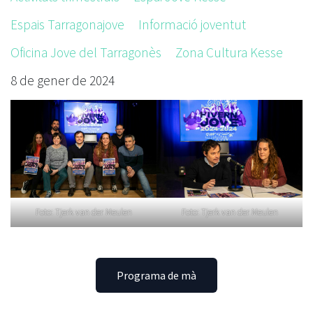
Espais Tarragonajove
Informació joventut
Oficina Jove del Tarragonès
Zona Cultura Kesse
8 de gener de 2024
Foto: Tjerk van der Meulen
Foto: Tjerk van der Meulen
Programa de mà