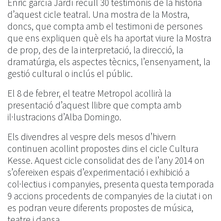
Enric garcía Jardí recull 30 testimonis de la història
d’aquest cicle teatral. Una mostra de la Mostra,
doncs, que compta amb el testimoni de persones
que ens expliquen què els ha aportat viure la Mostra
de prop, des de la interpretació, la direcció, la
dramatúrgia, els aspectes tècnics, l’ensenyament, la
gestió cultural o inclús el públic.
El 8 de febrer, el teatre Metropol acollirà la
presentació d’aquest llibre que compta amb
il·lustracions d’Alba Domingo.
Els divendres al vespre dels mesos d’hivern
continuen acollint propostes dins el cicle Cultura
Kesse.
Aquest cicle consolidat des de l’any 2014 on
s’ofereixen espais d’experimentació i exhibició a
col·lectius i companyies, presenta questa temporada
9 accions procedents de companyies de la ciutat i on
es podran veure diferents propostes de música,
teatre i dansa.