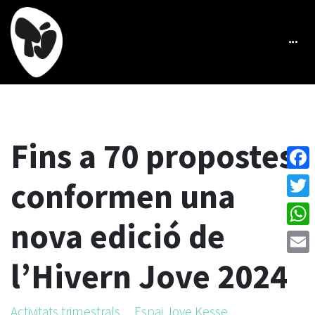
Fins a 70 propostes
Face
conformen una
Twitt
nova edició de
What
l’Hivern Jove 2024
Emai
Activitats trimestrals
Espai Jove Kesse