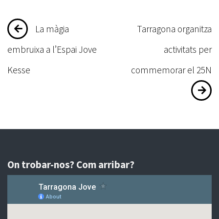
Navegació
La màgia
Tarragona organitza
d'entrades
embruixa a l’Espai Jove
activitats per
Kesse
commemorar el 25N
On trobar-nos? Com arribar?