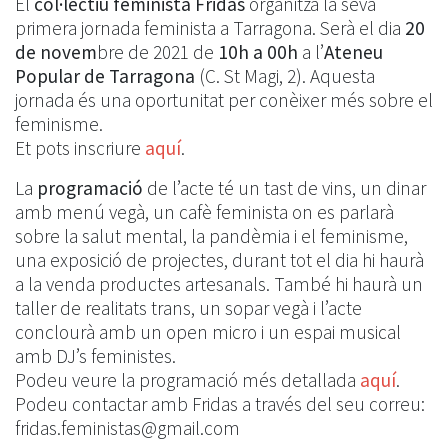
El
col·lectiu feminista Fridas
organitza la seva
primera jornada feminista a Tarragona. Serà el dia
20
de novem
bre de 2021 de
10h a 00h
a l’
Ateneu
Popular de Tarragona
(C. St Magi, 2). Aquesta
jornada és una oportunitat per conèixer més sobre el
feminisme.
Et pots inscriure
aquí
.
La
programació
de l’acte té un tast de vins, un dinar
amb menú vegà, un cafè feminista on es parlarà
sobre la salut mental, la pandèmia i el feminisme,
una exposició de projectes, durant tot el dia hi haurà
a la venda productes artesanals. També hi haurà un
taller de realitats trans, un sopar vegà i l’acte
conclourà amb un open micro i un espai musical
amb DJ’s feministes.
Podeu veure la programació més detallada
aquí
.
Podeu contactar amb Fridas a través del seu correu:
fridas.feministas@gmail.com