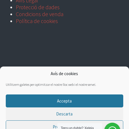
Avís Legal
Protecció de dades
Condicions de venda
Política de cookies
Avís de cookies
Utilitzem galetes per optimitzar el nostre lloc web i el nostre servei.
Accepta
Descarta
Preferències
Tens un dubte?
Xateja