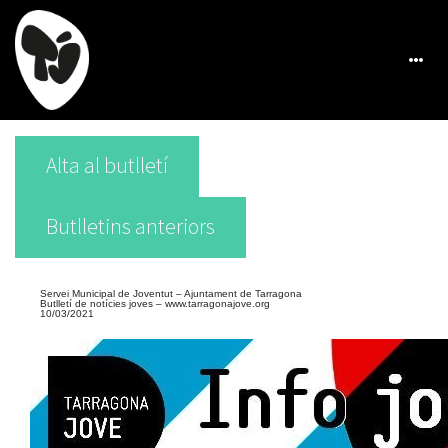
Alta al butlletí
Butlletins anteriors
Servei Municipal de Joventut – Ajuntament de Tarragona
Butlletí de notícies joves –
www.tarragonajove.org
10/03/2021