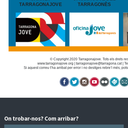
TARRAGONAJOVE
TARRAGONÈS
© Copyright 2020 Tarragonajove. Tots els drets res
www.tarragonajove.org
|
tarragonajove@tarragona.cat
| Te
Si aquest correu t’ha arribat per error i no desitges rebre’l més, pot
On trobar-nos? Com arribar?