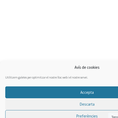
Avís de cookies
Utilitzem galetes per optimitzar el nostre lloc web i el nostre servei.
Accepta
Descarta
Preferències
Tens